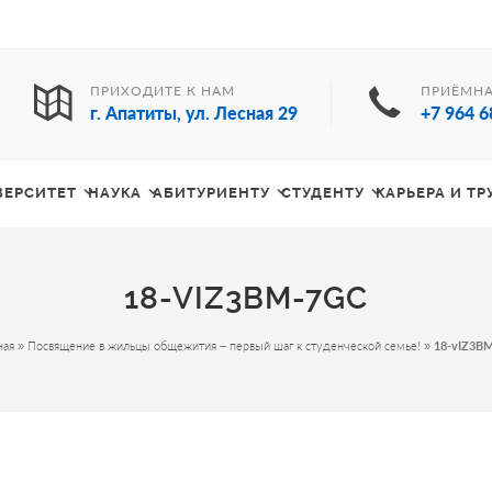
ПРИХОДИТЕ К НАМ
ПРИЁМНА
г. Апатиты, ул. Лесная 29
+7 964 6
ВЕРСИТЕТ
НАУКА
АБИТУРИЕНТУ
СТУДЕНТУ
КАРЬЕРА И Т
18-VIZ3BM-7GC
ная
»
Посвящение в жильцы общежития – первый шаг к студенческой семье!
»
18-vIZ3BM