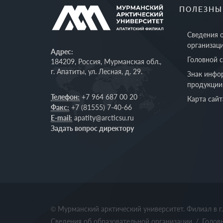
ПОЛЕЗНЫ
Сведения 
организац
Адрес:
Головной 
184209, Россия, Мурманская обл.,
г. Апатиты, ул. Лесная, д. 29.
Знак инфо
продукции
Телефон:
+7 964 687 00 20
Карта сайт
Факс:
+7 (81555) 7-40-66
E-mail:
apatity@arcticsu.ru
Задать вопрос директору
© Мурманский арктический университет. Филиал в г
Сведения об образовательной организации
/
Голов