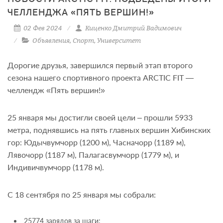
ЧЕЛЛЕНДЖА «ПЯТЬ ВЕРШИН!»
02 Фев 2024
Киценко Дмитрий Вадимович
Объявления
,
Спорт
,
Университет
Дорогие друзья, завершился первый этап второго
сезона нашего спортивного проекта ARCTIC FIT —
челлендж «Пять вершин!»
25 января мы достигли своей цели – прошли 5933
метра, поднявшись на пять главных вершин Хибинских
гор: Юдычвумчорр (1200 м), Часначорр (1189 м),
Лявочорр (1187 м), Палагасвумчорр (1779 м), и
Индивичвумчорр (1178 м).
С 18 сентября по 25 января мы собрали:
25774 зарядов за шаги;