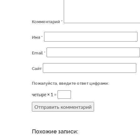
Комментарий
*
Имя
*
Email
*
Сайт
Пожалуйста, введите ответ цифрами:
четыре × 1 =
Похожие записи: