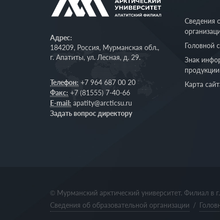
Сведения 
организац
Адрес:
Головной 
184209, Россия, Мурманская обл.,
г. Апатиты, ул. Лесная, д. 29.
Знак инфо
продукции
Телефон:
+7 964 687 00 20
Карта сайт
Факс:
+7 (81555) 7-40-66
E-mail:
apatity@arcticsu.ru
Задать вопрос директору
© Мурманский арктический университет. Филиал в г
Сведения об образовательной организации
/
Голов