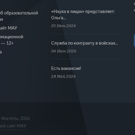
«Наука в лицах» представляет:
об образовательной
Ольга...
ии
05 Июн 2026
сайт МАУ
рмационной
 — 12+
Cлужба по контракту в войсках...
04 Июн 2026
а
Есть вакансия!
28 Май 2026
. Апатиты, 2026
ной сайт МАУ