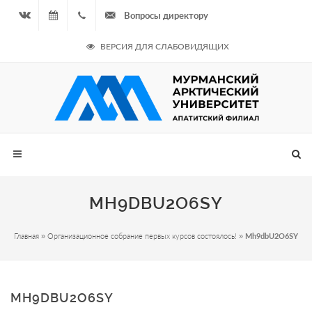
Вопросы директору
Вконтакте
07.08.2026
+7
ВЕРСИЯ ДЛЯ СЛАБОВИДЯЩИХ
- Чётная
964
неделя
687
00 20
MH9DBU2O6SY
Главная
»
Организационное собрание первых курсов состоялось!
»
Mh9dbU2O6SY
MH9DBU2O6SY