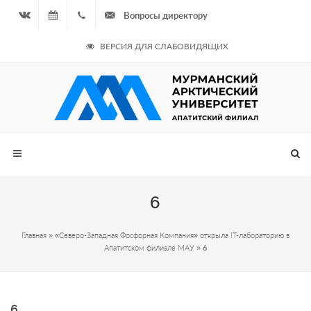
Вопросы директору
Вконтакте
07.08.2026
+7
ВЕРСИЯ ДЛЯ СЛАБОВИДЯЩИХ
- Чётная
964
неделя
687
00 20
6
Главная
»
«Северо-Западная Фосфорная Компания» открыла IT-лабораторию в
Апатитском филиале МАУ
»
6
6