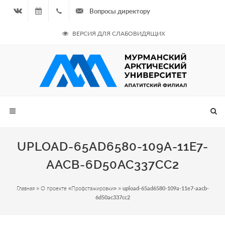
Вопросы директору
Вконтакте
07.08.2026
+7
ВЕРСИЯ ДЛЯ СЛАБОВИДЯЩИХ
- Чётная
964
неделя
687
00 20
UPLOAD-65AD6580-109A-11E7-
AACB-6D50AC337CC2
Главная
»
О проекте «Профстажировки»
»
upload-65ad6580-109a-11e7-aacb-
6d50ac337cc2