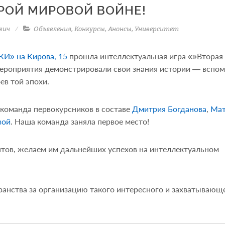
РОЙ МИРОВОЙ ВОЙНЕ!
вич
Объявления
,
Конкурсы
,
Анонсы
,
Университет
И» на Кирова, 15
прошла интеллектуальная игра «»Вторая
мероприятия демонстрировали свои знания истории — вспо
ев той эпохи.
 команда первокурсников в составе
Дмитрия Богданова
,
Мат
вой
. Наша команда заняла первое место!
тов, желаем им дальнейших успехов на интеллектуальном
анства за организацию такого интересного и захватывающ