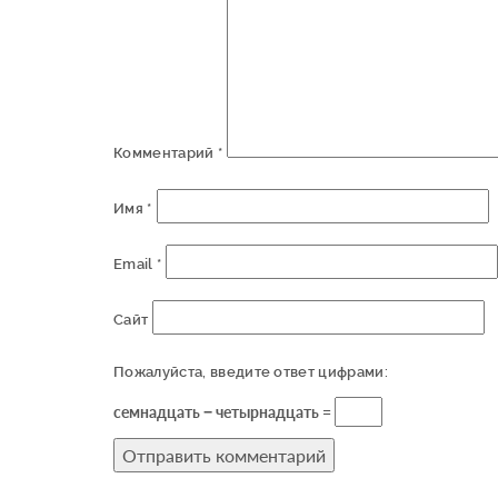
Комментарий
*
Имя
*
Email
*
Сайт
Пожалуйста, введите ответ цифрами:
семнадцать − четырнадцать =