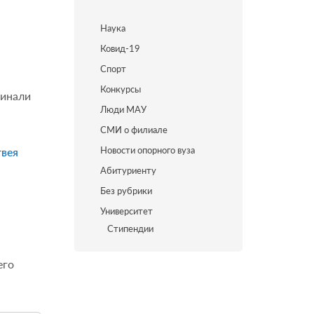
Наука
Ковид-19
Спорт
Конкурсы
минали
Люди МАУ
СМИ о филиале
Новости опорного вуза
вея
Абитуриенту
Без рубрики
Университет
Стипендии
его