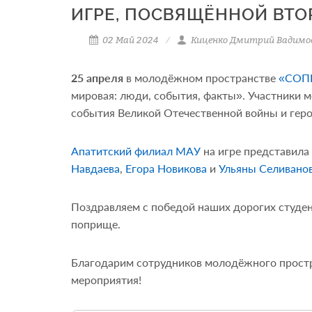
ИГРЕ, ПОСВЯЩЁННОЙ ВТО
02 Май 2024
Киценко Дмитрий Вадимо
25 апреля
в молодёжном пространстве
«СОПК
мировая: люди, события, факты». Участники 
события Великой Отечественной войны и геро
Апатитский филиал МАУ
на игре представила
Навдаева
,
Егора Новикова
и
Ульяны Селивано
Поздравляем с победой наших дорогих студен
поприще.
Благодарим сотрудников молодёжного простр
мероприятия!