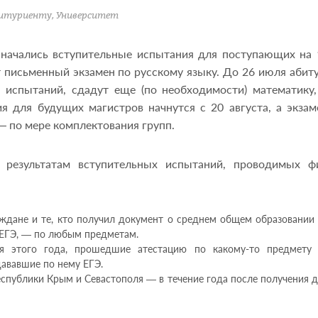
итуриенту
,
Университет
, начались вступительные испытания для поступающих на 
т письменный экзамен по русскому языку. До 26 июля абит
 испытаний, сдадут еще (по необходимости) математику,
я для будущих магистров начнутся с 20 августа, а экза
 по мере комплектования групп.
 результатам вступительных испытаний, проводимых ф
ждане и те, кто получил документ о среднем общем образовании
л ЕГЭ, — по любым предметам.
ия этого года, прошедшие атестацию по какому-то предмету
дававшие по нему ЕГЭ.
спублики Крым и Севастополя — в течение года после получения 