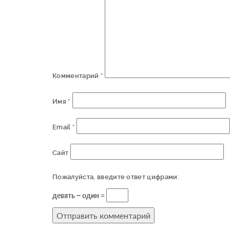
Комментарий
*
Имя
*
Email
*
Сайт
Пожалуйста, введите ответ цифрами:
девять − один =