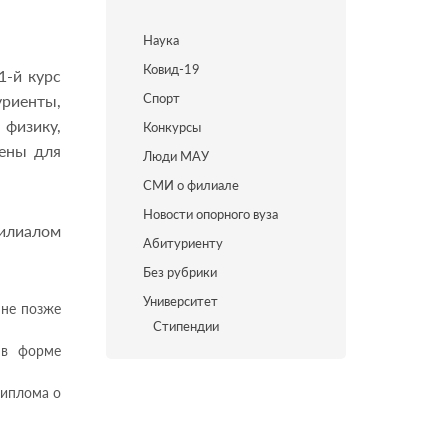
Наука
Ковид-19
1-й курс
Спорт
уриенты,
 физику,
Конкурсы
мены для
Люди МАУ
СМИ о филиале
Новости опорного вуза
илиалом
Абитуриенту
Без рубрики
Университет
 не позже
Стипендии
 в форме
диплома о