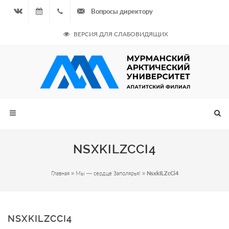
Вопросы директору
Вконтакте
07.08.2026
+7
ВЕРСИЯ ДЛЯ СЛАБОВИДЯЩИХ
- Чётная
964
неделя
687
00 20
NSXKILZCCI4
Главная
»
Мы — сердце Заполярья!
»
NsxkILZcCi4
NSXKILZCCI4