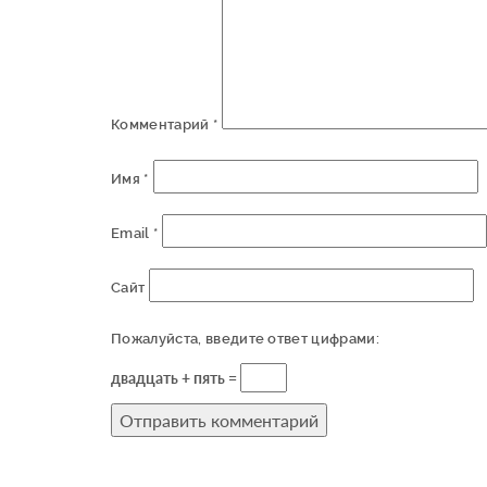
Комментарий
*
Имя
*
Email
*
Сайт
Пожалуйста, введите ответ цифрами:
двадцать + пять =