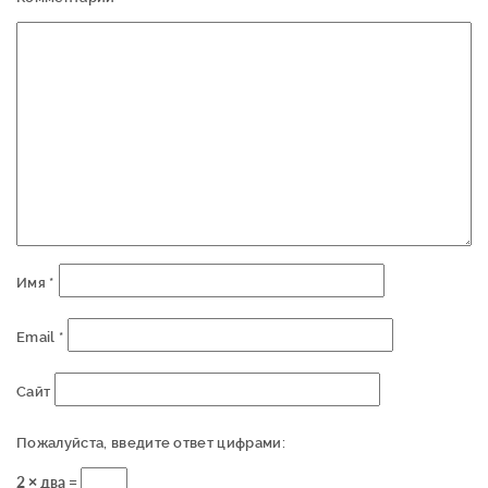
Имя
*
Email
*
Сайт
Пожалуйста, введите ответ цифрами:
2 × два =