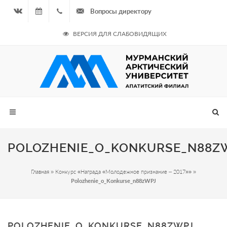
Вопросы директору
Вконтакте
06.08.2026
+7
ВЕРСИЯ ДЛЯ СЛАБОВИДЯЩИХ
- Чётная
964
неделя
687
00 20
POLOZHENIE_O_KONKURSE_N88Z
Главная
»
Конкурс «Награда «Молодежное признание – 2017»»
»
Polozhenie_o_Konkurse_n88zWPJ
POLOZHENIE_O_KONKURSE_N88ZWPJ