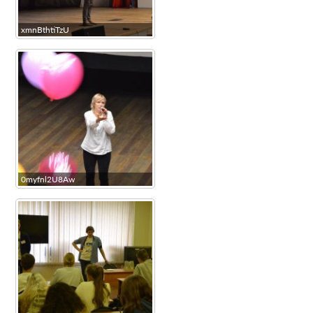
xmnBthtiTzU
0myfnl2U8Aw