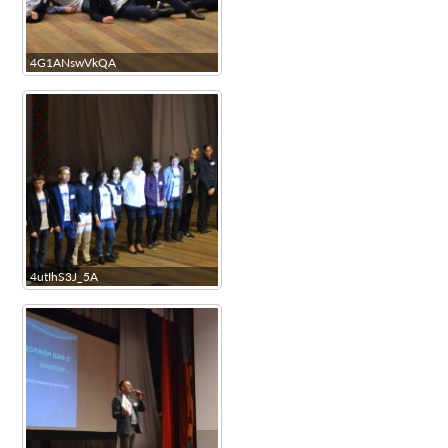
4G1ANswVkQA
4utIhS3J_5A