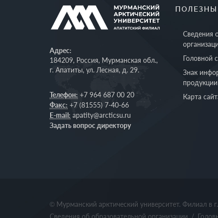
ПОЛЕЗНЫ
Сведения 
организац
Адрес:
Головной 
184209, Россия, Мурманская обл.,
г. Апатиты, ул. Лесная, д. 29.
Знак инфо
продукции
Телефон:
+7 964 687 00 20
Карта сайт
Факс:
+7 (81555) 7-40-66
E-mail:
apatity@arcticsu.ru
Задать вопрос директору
© Мурманский арктический университет. Филиал в г
Сведения об образовательной организации
/
Голов