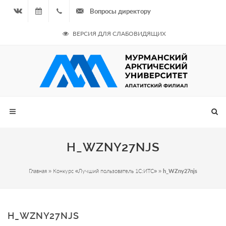
Вопросы директору
Вконтакте
07.08.2026
+7
ВЕРСИЯ ДЛЯ СЛАБОВИДЯЩИХ
- Чётная
964
неделя
687
00 20
H_WZNY27NJS
Главная
»
Конкурс «Лучший пользователь 1С:ИТС»
»
h_WZny27njs
H_WZNY27NJS