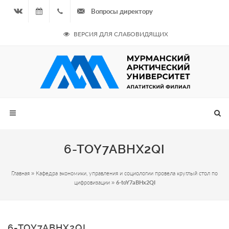
Вопросы директору
Вконтакте
08.08.2026
+7
ВЕРСИЯ ДЛЯ СЛАБОВИДЯЩИХ
- Чётная
964
неделя
687
00 20
6-TOY7ABHX2QI
Главная
»
Кафедра экономики, управления и социологии провела круглый стол по
цифровизации
»
6-toY7aBHx2QI
6-TOY7ABHX2QI