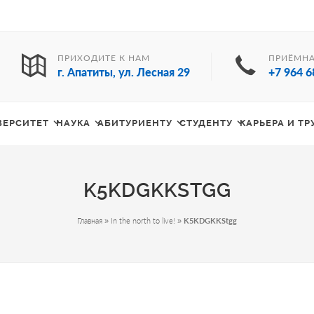
ПРИХОДИТЕ К НАМ
ПРИЁМНА
г. Апатиты, ул. Лесная 29
+7 964 6
ВЕРСИТЕТ
НАУКА
АБИТУРИЕНТУ
СТУДЕНТУ
КАРЬЕРА И Т
K5KDGKKSTGG
Главная
»
In the north to live!
»
K5KDGKKStgg