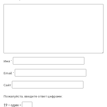
Имя
*
Email
*
Сайт
Пожалуйста, введите ответ цифрами:
19 − один =