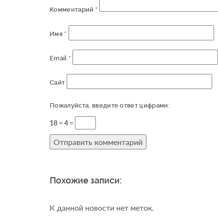
Комментарий
*
Имя
*
Email
*
Сайт
Пожалуйста, введите ответ цифрами:
18 − 4 =
Похожие записи:
К данной новости нет меток.