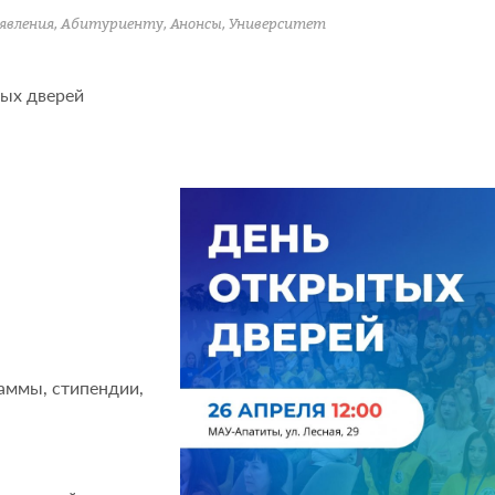
явления
,
Абитуриенту
,
Анонсы
,
Университет
ых дверей
аммы, стипендии,