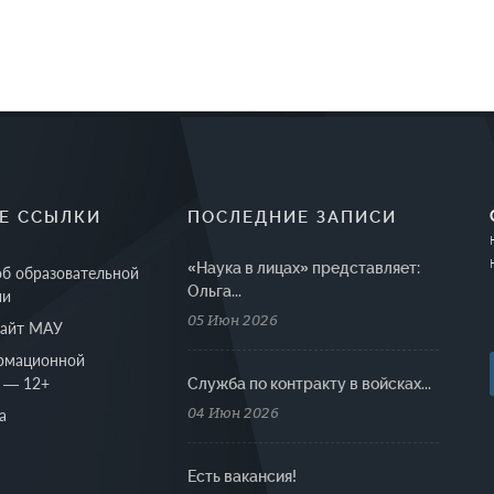
Е ССЫЛКИ
ПОСЛЕДНИЕ ЗАПИСИ
«Наука в лицах» представляет:
об образовательной
Ольга...
ии
05 Июн 2026
сайт МАУ
рмационной
 — 12+
Cлужба по контракту в войсках...
04 Июн 2026
а
Есть вакансия!