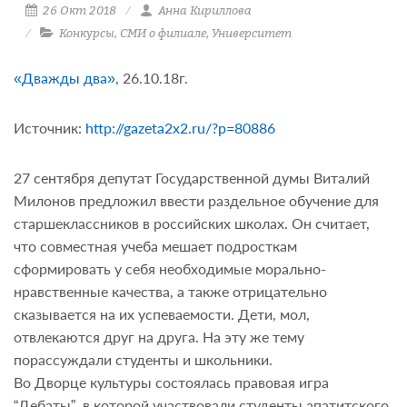
26 Окт 2018
Анна Кириллова
Конкурсы
,
СМИ о филиале
,
Университет
«Дважды два»
, 26.10.18г.
Источник:
http://gazeta2x2.ru/?p=80886
27 сентября депутат Государственной думы Виталий
Милонов предложил ввести раздельное обучение для
старшеклассников в российских школах. Он считает,
что совместная учеба мешает подросткам
сформировать у себя необходимые морально-
нравственные качества, а также отрицательно
сказывается на их успеваемости. Дети, мол,
отвлекаются друг на друга. На эту же тему
порассуждали студенты и школьники.
Во Дворце культуры состоялась правовая игра
“Дебаты”, в которой участвовали студенты апатитского