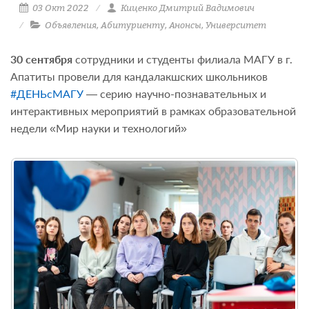
03 Окт 2022
Киценко Дмитрий Вадимович
Объявления
,
Абитуриенту
,
Анонсы
,
Университет
30 сентября
сотрудники и студенты филиала МАГУ в г.
Апатиты провели для кандалакшских школьников
#ДЕНЬсМАГУ
— серию научно-познавательных и
интерактивных мероприятий в рамках образовательной
недели «Мир науки и технологий»