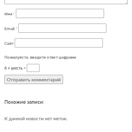
Имя
*
Email
*
Сайт
Пожалуйста, введите ответ цифрами:
6 + шесть =
Похожие записи:
К данной новости нет меток.