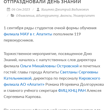
ОТПРАЗДНОВАЛИ ДЕНЬ ЗНАНИЙ
06 Сен 2023
Киценко Дмитрий Вадимович
Объявления
,
Абитуриенту
,
Анонсы
,
Университет
1 сентября ряды студентов очной формы обучения
филиала МАУ в г. Апатиты
пополнили 119
первокурсников.
Торжественное мероприятие, посвященное Дню
Знаний, началось с напутственных слов директора
филиала
Ольги Михайловны Островской
и почетных
гостей: главы города Апатиты
Светланы Сергеевны
Кательниковой
, директора по персоналу
Кировского
филиала АО «Апатит»
Романа Игоревича Долгорукова
и главного учёного секретаря
ФИЦ КНЦ РАН
Алексея
Сергеевича Карпова.
По завершении официальной части мероприятия для