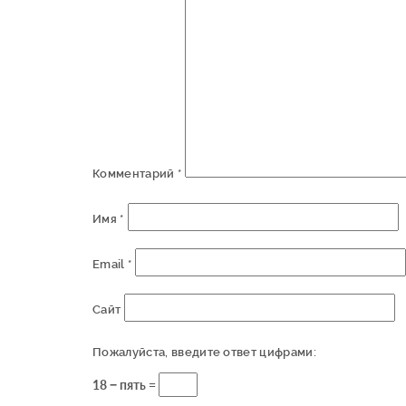
Комментарий
*
Имя
*
Email
*
Сайт
Пожалуйста, введите ответ цифрами:
18 − пять =