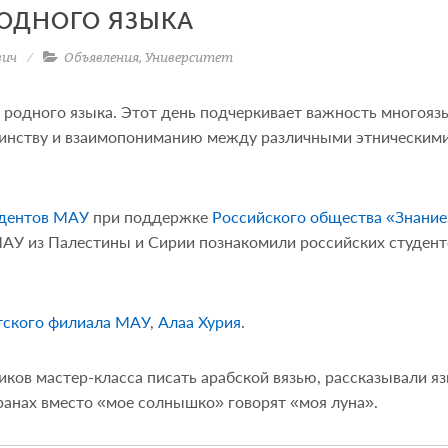
ОДНОГО ЯЗЫКА
вич
Объявления
,
Университет
одного языка. Этот день подчеркивает важность многояз
единству и взаимопониманию между различными этническим
удентов МАУ
при поддержке
Российского общества «Знание
МАУ из Палестины и Сирии познакомили российских студент
тского филиала МАУ
,
Алаа Хурия
.
иков мастер-класса писать арабской вязью, рассказывали я
транах вместо «мое солнышко» говорят «моя луна».