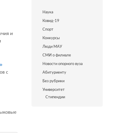
Наука
Ковид-19
Спорт
ычия и
Конкурсы
и
Люди МАУ
СМИ о филиале
Новости опорного вуза
»
ов с
Абитуриенту
Без рубрики
Университет
Стипендии
зыковые