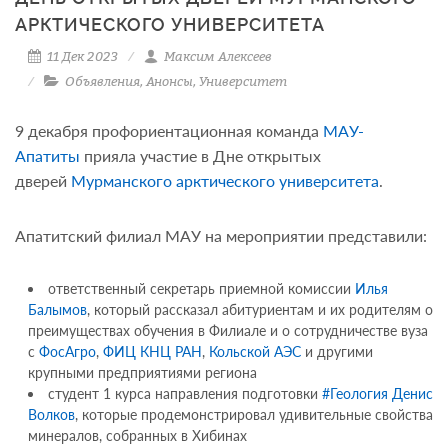
АРКТИЧЕСКОГО УНИВЕРСИТЕТА
11 Дек 2023
Максим Алексеев
Объявления
,
Анонсы
,
Университет
9 декабря профориентационная команда
МАУ-
Апатиты
прияла участие в Дне открытых
дверей
Мурманского арктического университета
.
Апатитский филиал МАУ на мероприятии представили:
ответственный секретарь приемной комиссии
Илья
Балымов
, который рассказал абитуриентам и их родителям о
преимуществах обучения в Филиале и о сотрудничестве вуза
с
ФосАгро
,
ФИЦ КНЦ РАН
,
Кольской АЭС
и другими
крупными предприятиями региона
студент 1 курса направления подготовки
#Геология
Денис
Волков
, которые продемонстрировал удивительные свойства
минералов, собранных в Хибинах