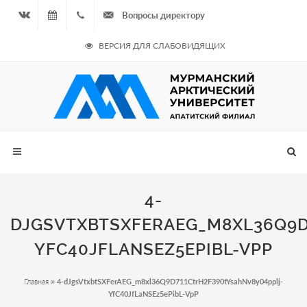
Вопросы директору
Вконтакте
06.08.2026
+7
ВЕРСИЯ ДЛЯ СЛАБОВИДЯЩИХ
- Чётная
964
неделя
687
00 20
4-
DJGSVTXBTSXFERAEG_M8XL36Q9D
YFC40JFLANSEZ5EPIBL-VPP
Главная
»
4-dJgsVtxbtSXFerAEG_m8xl36Q9D711CtrH2F390tYsahNv8y04pplj-
YfC40JfLaNSEz5ePibL-VpP