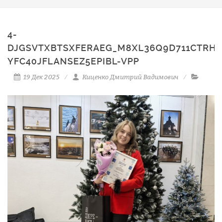
4-
DJGSVTXBTSXFERAEG_M8XL36Q9D711CTRH2
YFC40JFLANSEZ5EPIBL-VPP
19 Дек 2025
Киценко Дмитрий Вадимович