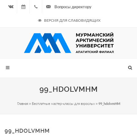
Вопросы директору
Вконтакте
07.08.2026
+7
ВЕРСИЯ ДЛЯ СЛАБОВИДЯЩИХ
- Чётная
964
неделя
687
00 20
99_HDOLVMHM
Главная
»
Бесплатные мастер-классы для взрослых
»
99_hdolvmHM
99_HDOLVMHM