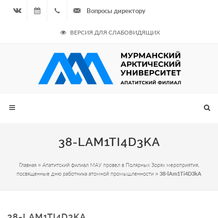
Вопросы директору
Вконтакте
09.08.2026
+7
ВЕРСИЯ ДЛЯ СЛАБОВИДЯЩИХ
- Чётная
964
неделя
687
00 20
38-LAM1TI4D3KA
Главная
»
Апатитский филиал МАУ провел в Полярных Зорях мероприятия,
посвященные дню работника атомной промышленности
»
38-lAm1Ti4D3kA
38-LAM1TI4D3KA