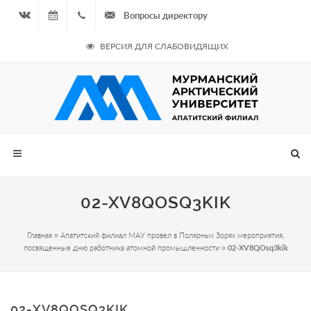
Вопросы директору
Вконтакте
08.08.2026
+7
ВЕРСИЯ ДЛЯ СЛАБОВИДЯЩИХ
- Чётная
964
неделя
687
00 20
02-XV8QOSQ3KIK
Главная
»
Апатитский филиал МАУ провел в Полярных Зорях мероприятия,
посвященные дню работника атомной промышленности
»
02-XV8QOsq3kik
02-XV8QOSQ3KIK