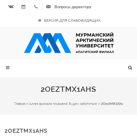
Вопросы директору
Вконтакте
07.08.2026
+7
ВЕРСИЯ ДЛЯ СЛАБОВИДЯЩИХ
- Чётная
964
неделя
687
00 20
2OEZTMX1AHS
Главная
»
Аллея филиала посажена! Будем заботиться!
»
2OeztMX1Ahs
2OEZTMX1AHS