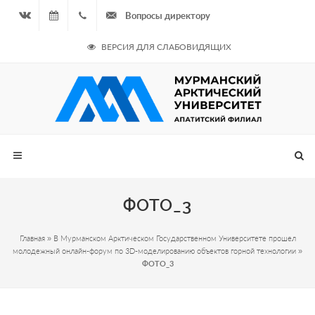
Вопросы директору
Вконтакте
07.08.2026
+7
ВЕРСИЯ ДЛЯ СЛАБОВИДЯЩИХ
- Чётная
964
неделя
687
00 20
ФОТО_3
Главная
»
В Мурманском Арктическом Государственном Университете прошел
молодежный онлайн-форум по 3D-моделированию объектов горной технологии
»
ФОТО_3