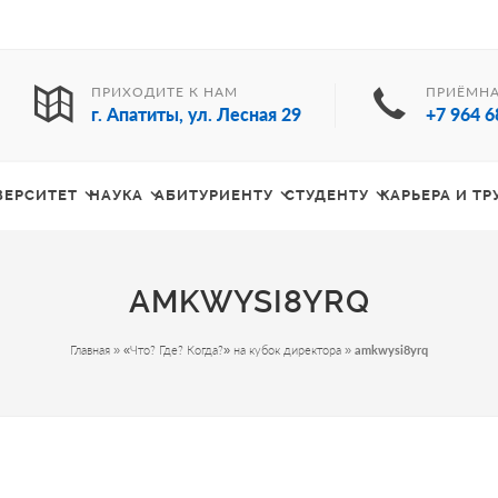
ПРИХОДИТЕ К НАМ
ПРИЁМНА
г. Апатиты, ул. Лесная 29
+7 964 6
ВЕРСИТЕТ
НАУКА
АБИТУРИЕНТУ
СТУДЕНТУ
КАРЬЕРА И Т
AMKWYSI8YRQ
Главная
»
«Что? Где? Когда?» на кубок директора
»
amkwysi8yrq