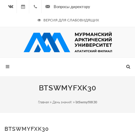
Вопросы директору
Вконтакте
10.08.2026
+7
ВЕРСИЯ ДЛЯ СЛАБОВИДЯЩИХ
- Нечётная
964
неделя
687
00 20
BTSWMYFXK30
Главная
»
День знаний!
»
btSwmyfXK30
BTSWMYFXK30