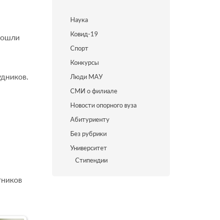
Наука
Ковид-19
рошли
Спорт
Конкурсы
удников.
Люди МАУ
СМИ о филиале
Новости опорного вуза
Абитуриенту
Без рубрики
Университет
Стипендии
тников