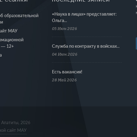
«Наука в лицах» представляет:
об образовательной
Ольга...
ии
05 Июн 2026
сайт МАУ
рмационной
 — 12+
Cлужба по контракту в войсках...
04 Июн 2026
а
Есть вакансия!
28 Май 2026
. Апатиты, 2026
ной сайт МАУ