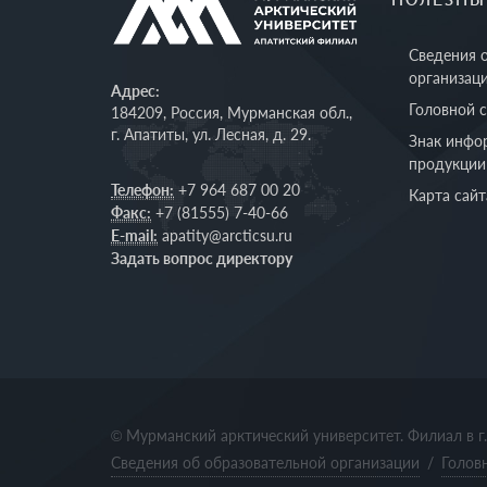
Сведения 
организац
Адрес:
Головной 
184209, Россия, Мурманская обл.,
г. Апатиты, ул. Лесная, д. 29.
Знак инфо
продукции
Телефон:
+7 964 687 00 20
Карта сайт
Факс:
+7 (81555) 7-40-66
E-mail:
apatity@arcticsu.ru
Задать вопрос директору
© Мурманский арктический университет. Филиал в г
Сведения об образовательной организации
/
Голов