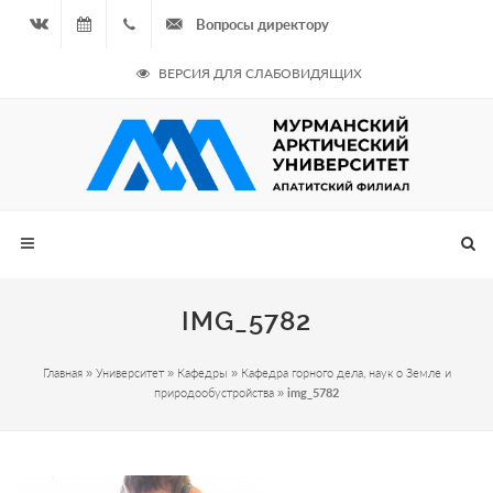
Вопросы директору
Вконтакте
07.08.2026
+7
ВЕРСИЯ ДЛЯ СЛАБОВИДЯЩИХ
- Чётная
964
неделя
687
00 20
IMG_5782
Главная
»
Университет
»
Кафедры
»
Кафедра горного дела, наук о Земле и
природообустройства
»
img_5782