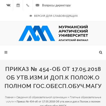
Вопросы директору
Вконтакте
08.08.2026
+7
ВЕРСИЯ ДЛЯ СЛАБОВИДЯЩИХ
- Чётная
964
неделя
687
00 20
ПРИКАЗ № 454-ОБ ОТ 17.05.2018
ОБ УТВ.ИЗМ.И ДОП.К ПОЛОЖ.О
ПОЛНОМ ГОС.ОБЕСП.ОБУЧ.МАГУ
Главная
»
Сведения об образовательной организации
»
Платные образовательные
услуги
»
Приказ № 454-об от 17.05.2018 Об утв.изм.и доп.к Полож.о полном
гос.обесп.обуч.МАГУ