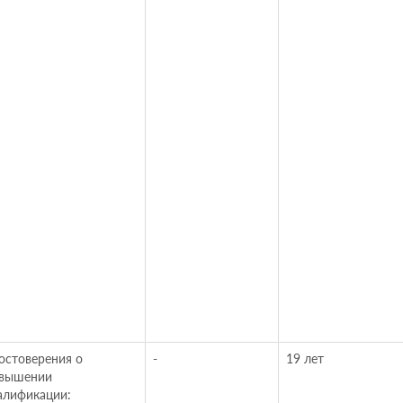
остоверения о
-
19 лет
вышении
алификации: