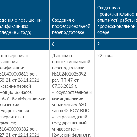
Сведения о
продолжительност
едения о повышении
Сведения о
опыта(лет) работы 
алификации(за
профессиональной
профессиональной
следние 3 года)
переподготовке
сфере
8
9
остоверения о
Диплом о
22 года
вышении
профессиональной
алификации:
переподготовке
10400003613 рег.
№102401025392
58-21 от 26.11.2021
рег. ПП-47 от
казание первой
07.06.2015 г.
мощи» 36 часов
«Государственное и
БОУ ВО «Мурманский
муниципальное
ктический
управление» 530
сударственный
часов ФГБОУ ВПО
иверситет» г.
«Петрозаводский
рманск;
государственный
10400003382 рег.
университет»
27-21 от 12.11.2021
Кольский филиал г.