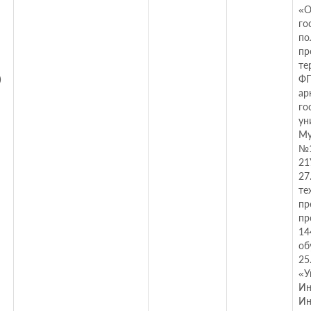
«О
го
по
пр
те
)
ФГ
ар
го
ун
Му
№1
21
27
те
пр
пр
14
об
25
«У
Ин
Ин