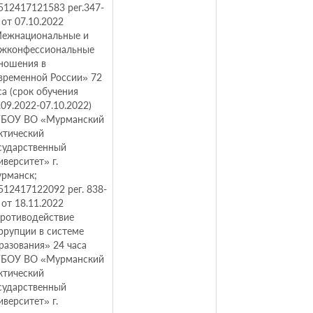
12417121583 рег.347-
 от 07.10.2022
ежнациональные и
жконфессиональные
ношения в
временной России» 72
са (срок обучения
.09.2022-07.10.2022)
БОУ ВО «Мурманский
ктический
сударственный
иверситет» г.
рманск;
12417122092 рег. 838-
 от 18.11.2022
ротиводействие
ррупции в системе
разования» 24 часа
БОУ ВО «Мурманский
ктический
сударственный
иверситет» г.