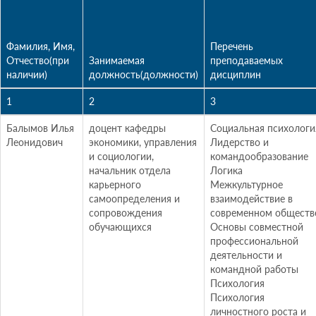
Фамилия, Имя,
Перечень
Отчество(при
Занимаемая
преподаваемых
наличии)
должность(должности)
дисциплин
1
2
3
Балымов Илья
доцент кафедры
Социальная психологи
Леонидович
экономики, управления
Лидерство и
и социологии,
командообразование
начальник отдела
Логика
карьерного
Межкультурное
самоопределения и
взаимодействие в
сопровождения
современном обществ
обучающихся
Основы совместной
профессиональной
деятельности и
командной работы
Психология
Психология
личностного роста и