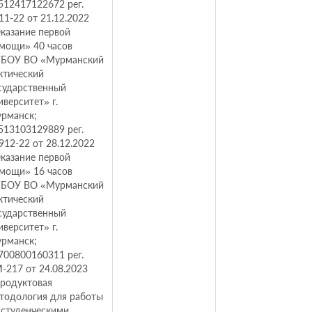
12417122672 рег.
11-22 от 21.12.2022
казание первой
мощи» 40 часов
БОУ ВО «Мурманский
ктический
сударственный
иверситет» г.
рманск;
13103129889 рег.
912-22 от 28.12.2022
казание первой
мощи» 16 часов
БОУ ВО «Мурманский
ктический
сударственный
иверситет» г.
рманск;
00800160311 рег.
-217 от 24.08.2023
родуктовая
тодология для работы
 студенческими