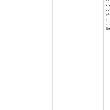
ст
об
24
«С
«О
То