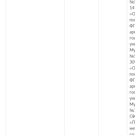
№5
14
«О
по
ФГ
ар
го
ун
Му
№5
30
«О
по
ФГ
ар
го
ун
Му
№7
ОИ
«П
ме
со