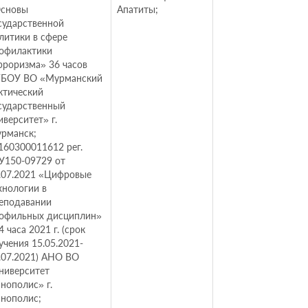
сновы
Апатиты;
сударственной
литики в сфере
офилактики
рроризма» 36 часов
БОУ ВО «Мурманский
ктический
сударственный
иверситет» г.
рманск;
60300011612 рег.
У150-09729 от
.07.2021 «Цифровые
хнологии в
еподавании
офильных дисциплин»
4 часа 2021 г. (срок
учения 15.05.2021-
.07.2021) АНО ВО
ниверситет
нополис» г.
нополис;