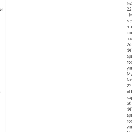
№5
сы
22
«М
ме
от
со
ча
26
ФГ
ар
го
ун
Му
№5
22
я
«П
ко
об
ФГ
ар
го
ун