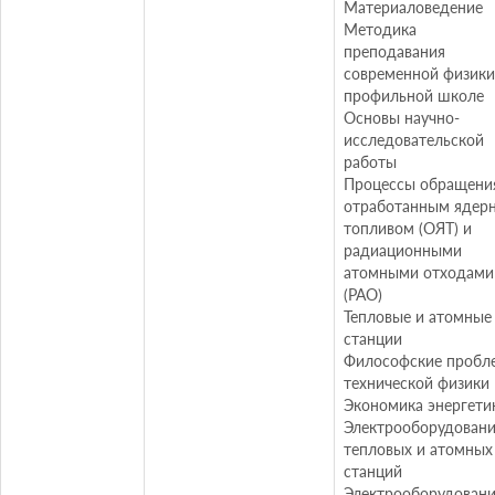
Материаловедение
Методика
преподавания
современной физики
профильной школе
Основы научно-
исследовательской
работы
Процессы обращени
отработанным ядер
топливом (ОЯТ) и
радиационными
атомными отходами
(РАО)
Тепловые и атомные
станции
Философские пробл
технической физики
Экономика энергети
Электрооборудован
тепловых и атомных
станций
Электрооборудован