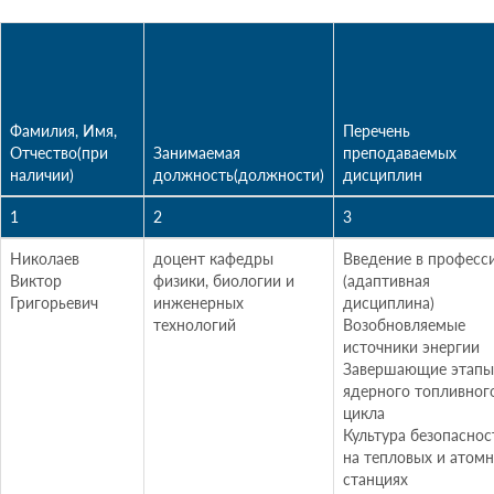
Фамилия, Имя,
Перечень
Отчество(при
Занимаемая
преподаваемых
наличии)
должность(должности)
дисциплин
1
2
3
Николаев
доцент кафедры
Введение в професс
Виктор
физики, биологии и
(адаптивная
Григорьевич
инженерных
дисциплина)
технологий
Возобновляемые
источники энергии
Завершающие этапы
ядерного топливног
цикла
Культура безопаснос
на тепловых и атом
станциях