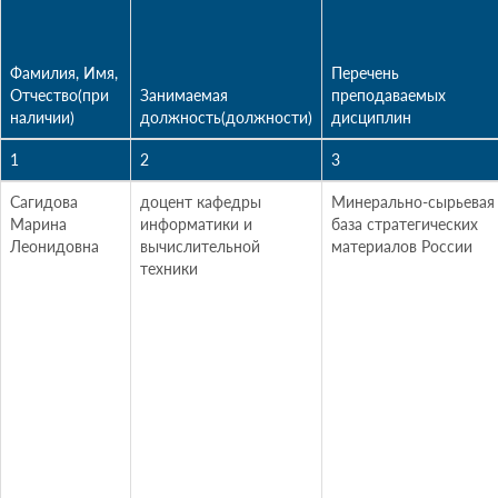
Фамилия, Имя,
Перечень
Отчество(при
Занимаемая
преподаваемых
наличии)
должность(должности)
дисциплин
1
2
3
Сагидова
доцент кафедры
Минерально-сырьевая
Марина
информатики и
база стратегических
Леонидовна
вычислительной
материалов России
техники