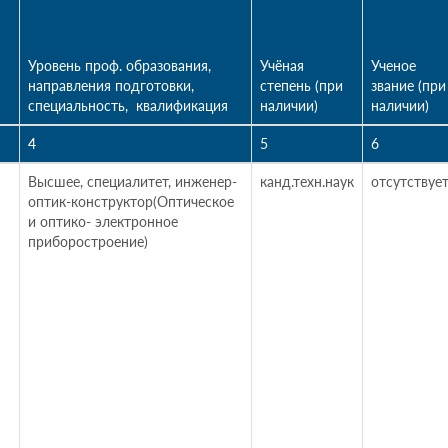
Уровень проф. образования,
Учёная
Ученое
направления подготовки,
степень (при
звание (при
специальность, квалификация
наличии)
наличии)
4
5
6
Высшее, специалитет, инженер-
канд.техн.наук
отсутствуе
оптик-конструктор(Оптическое
и оптико- электронное
приборостроение)