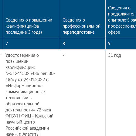
Сведения о
продолжител
Сведения о повышении
Сведения о
опыта(лет) ра
квалификации(за
профессиональной
профессиона
последние 3 года)
переподготовке
сфере
7
8
9
т
Удостоверения о
-
31 год
повышении
квалификации:
№512415025436 рег. 30-
186/у от 24.01.2022 г.
«Информационно-
коммуникационные
технологии в
образовательной
деятельности» 72 часа
ФГБУН ФИЦ «Кольский
научный центр
Российской академии
наук», г. Апатиты;