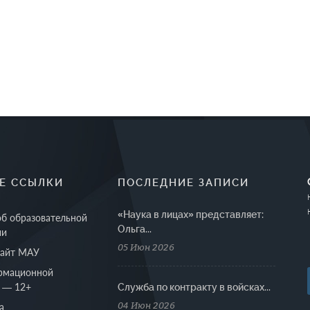
Е ССЫЛКИ
ПОСЛЕДНИЕ ЗАПИСИ
«Наука в лицах» представляет:
об образовательной
Ольга...
ии
05 Июн 2026
сайт МАУ
рмационной
 — 12+
Cлужба по контракту в войсках...
04 Июн 2026
а