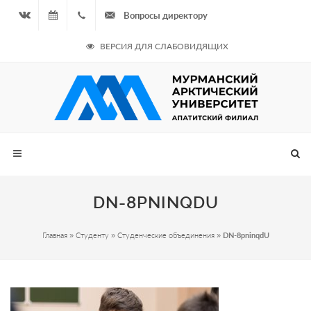
Вопросы директору
Вконтакте
07.08.2026
+7
ВЕРСИЯ ДЛЯ СЛАБОВИДЯЩИХ
- Чётная
964
неделя
687
00 20
DN-8PNINQDU
Главная
»
Студенту
»
Студенческие объединения
»
DN-8pninqdU