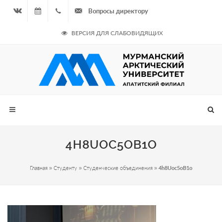
Вопросы директору
Вконтакте
06.08.2026
+7
ВЕРСИЯ ДЛЯ СЛАБОВИДЯЩИХ
- Чётная
964
неделя
687
00 20
4H8UOC5OB1O
Главная
»
Студенту
»
Студенческие объединения
»
4h8Uoc5oB1o