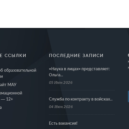
Е ССЫЛКИ
ПОСЛЕДНИЕ ЗАПИСИ
«Наука в лицах» представляет:
об образовательной
Ольга...
ии
05 Июн 2026
сайт МАУ
рмационной
 — 12+
Cлужба по контракту в войсках...
04 Июн 2026
а
Есть вакансия!