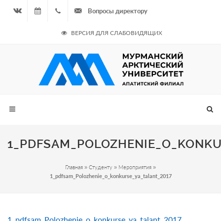
Вопросы директору
Вконтакте
07.08.2026
+7
ВЕРСИЯ ДЛЯ СЛАБОВИДЯЩИХ
- Чётная
964
неделя
687
00 20
1_PDFSAM_POLOZHENIE_O_KONKU
Главная
»
Студенту
»
Мероприятия
»
1_pdfsam_Polozhenie_o_konkurse_ya_talant_2017
1_pdfsam_Polozhenie_o_konkurse_ya_talant_2017