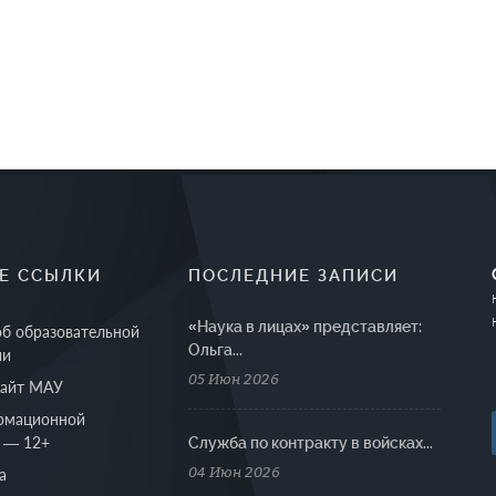
Е ССЫЛКИ
ПОСЛЕДНИЕ ЗАПИСИ
«Наука в лицах» представляет:
об образовательной
Ольга...
ии
05 Июн 2026
сайт МАУ
рмационной
 — 12+
Cлужба по контракту в войсках...
04 Июн 2026
а