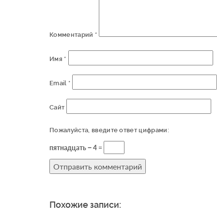
Комментарий
*
Имя
*
Email
*
Сайт
Пожалуйста, введите ответ цифрами:
пятнадцать − 4 =
Похожие записи: